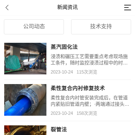
新闻资讯
公司动态
技术支持
蒸汽固化法
浸渍和碾压工艺需要重点考虑现场施
工条件，随时监控浸渍过程中的时
间，浸渍需要充分彻底，通过物理降
2023-10-24
115次浏览
温措施尽量延缓环氧树脂和固化剂的
反应时间；可以选择在施工现场浸渍
作业或者选择厂内浸渍作业。
柔性复合内衬修复技术
柔性复合内衬管安装完成后，在管道
内紧贴旧管道内壁；·两端通过接头与
旧管道相链接；·连接完成后，介质在
2023-10-24
158次浏览
柔性复合内衬管内部流动，避免了与
旧管道的接触；
裂管法