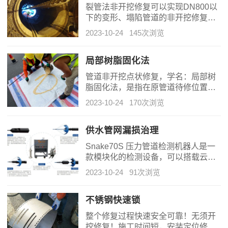
裂管法非开挖修复可以实现DN800以
下的变形、塌陷管道的非开挖修复，
此工法具完全不开挖、少占道、施工
2023-10-24
145次浏览
周期短、不破坏相邻管线的特点。
局部树脂固化法
管道非开挖点状修复，学名：局部树
脂固化法，是指在原管道待修位置，
采取专用点修复气囊扩张法，将均匀
2023-10-24
170次浏览
浸渍固化性树脂的玻璃纤维织物，紧
贴在管道修复位置，通过常温固化
后，形成局部短管内衬的一种环状局
供水管网漏损治理
部修复方法。固化物硬度高，韧性
Snake70S 压力管道检测机器人是一
好，有很强的抗冲击及抗弯曲性能，
款模块化的检测设备，可以搭载云台
同时也具有非常强的耐腐蚀性。
灯光、高精度环形扫描声呐、压力变
2023-10-24
91次浏览
送器、水听器、定位信标、陀螺仪等
传感器，形成多种形态对管道进行全
方位的检测。
不锈钢快速锁
整个修复过程快速安全可靠！无须开
挖修复！施工时间短，安装定位修复