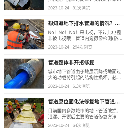
完成一般一小时内可完成；修复后的
2023-10-24
81次浏览
管壁光滑，可提高通水能力；
想知道地下排水管道的情况？做个CCTV视频检测就知道了！
No！No！No！是电视，不过此电视
非彼电视哦！管道内窥摄像检测(俗称
管道CCTV检测或管道闭路电视检测)
2023-10-24
294次浏览
是指通过管道CCTV检测机器人对管
线从上游到下游进行视频检测，就像
看电视一样，管道内部的破裂、腐
管道整体非开挖修复
蚀、渗漏、腐蚀等情况清晰可见、一
城市地下管道由于地层沉降或地面过
目了然，是不是很神奇呢？
大的动载荷引起的结构性损坏。必须
更换才能解决问题。而这些管道一般
2023-10-24
61次浏览
铺设在人口稠密、商业繁华的市区道
路上，开挖施工将造成交通堵塞或临
近管线的损坏。CIPP内衬翻转法、局
管道原位固化法修复地下管道病害
部修复法、破管替换法等是引进国际
目前国内多数城市的地下管道破损、
国内先进的非开挖修复技术。
泄漏、开裂后主要的管道修复方法是
挖掘地面后再更换管道，也就是俗称
2023-10-24
64次浏览