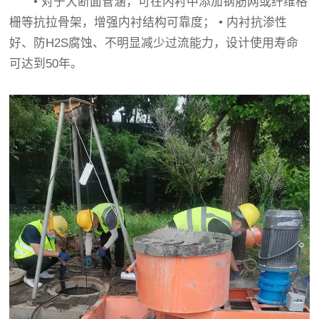
• 对于大断面管涵，可在内衬中添加钢筋网或纤维格
栅等抗拉骨架，增强内衬结构可靠度； • 内衬抗渗性
好、防H2S腐蚀、不明显减少过流能力，设计使用寿命
可达到50年。